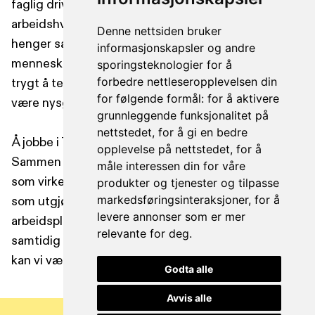
faglig driv går hånd i hånd. Hos oss vil du finne en
arbeidshverdag der humor og profesjonalitet
Denne nettsiden bruker
henger sammen, og der du får jobbe sammen med
informasjonskapsler og andre
mennesker du både liker og respekterer. Her er det
sporingsteknologier for å
forbedre nettleseropplevelsen din
trygt å tenke høyt, utfordre etablerte løsninger og
for følgende formål:
for å aktivere
være nysgjerrig.
grunnleggende funksjonalitet på
nettstedet
,
for å gi en bedre
Å jobbe i TIBE betyr at du er en del av noe større.
opplevelse på nettstedet
,
for å
Sammen skal vi fortsette å skape kommunikasjon
måle interessen din for våre
som virkelig betyr noe – relevant, gjennomtenkt og
produkter og tjenester og tilpasse
markedsføringsinteraksjoner
,
for å
som utgjør en reell forskjell. Hvis du ønsker deg en
levere annonser som er mer
arbeidsplass hvor du kan vokse, bli utfordret og
relevante for deg
.
samtidig glede deg til å komme på jobb hver dag,
kan vi være stedet for deg.
Godta alle
Avvis alle