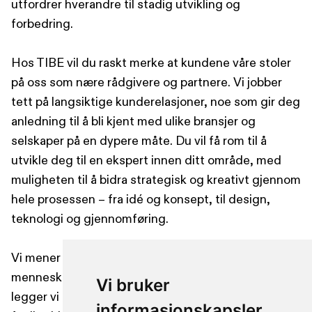
utfordrer hverandre til stadig utvikling og
forbedring.
Hos TIBE vil du raskt merke at kundene våre stoler
på oss som nære rådgivere og partnere. Vi jobber
tett på langsiktige kunderelasjoner, noe som gir deg
anledning til å bli kjent med ulike bransjer og
selskaper på en dypere måte. Du vil få rom til å
utvikle deg til en ekspert innen ditt område, med
muligheten til å bidra strategisk og kreativt gjennom
hele prosessen – fra idé og konsept, til design,
teknologi og gjennomføring.
Vi mener at de beste resultatene skapes når flinke
mennesker jobber sammen i et godt miljø. Derfor
Vi bruker
legger vi stor vekt på å bygge et miljø der trivsel og
informasjonskapsler