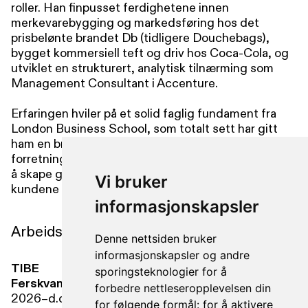
roller. Han finpusset ferdighetene innen
merkevarebygging og markedsføring hos det
prisbelønte brandet Db (tidligere Douchebags),
bygget kommersiell teft og driv hos Coca-Cola, og
utviklet en strukturert, analytisk tilnærming som
Management Consultant i Accenture.
Erfaringen hviler på et solid faglig fundament fra
London Business School, som totalt sett har gitt
ham en bred og praktisk forståelse av
forretningsverdenen – noe han bruker hver dag for
å skape gode resultater, både hos oss og for
Vi bruker
kundene våre.
informasjonskapsler
Arbeidserfaring
Denne nettsiden bruker
informasjonskapsler og andre
TIBE
Innholdsrådgiver
sporingsteknologier for å
Ferskvann
forbedre nettleseropplevelsen din
2026–d.d.
for følgende formål:
for å aktivere